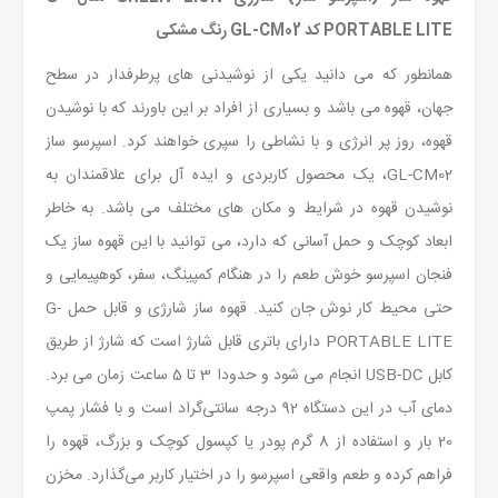
PORTABLE LITE کد GL-CM02 رنگ مشکی
همانطور که می دانید یکی از نوشیدنی های پرطرفدار در سطح
جهان، قهوه می باشد و بسیاری از افراد بر این باورند که با نوشیدن
قهوه، روز پر انرژی و با نشاطی را سپری خواهند کرد. اسپرسو ساز
GL-CM02، یک محصول کاربردی و ایده آل برای علاقمندان به
نوشیدن قهوه در شرایط و مکان های مختلف می باشد. به خاطر
ابعاد کوچک و حمل آسانی که دارد، می توانید با این قهوه ساز یک
فنجان اسپرسو خوش طعم را در هنگام کمپینگ، سفر، کوهپیمایی و
حتی محیط کار نوش جان کنید. قهوه ساز شارژی و قابل حمل G-
PORTABLE LITE دارای باتری قابل شارژ است که شارژ از طریق
کابل USB-DC انجام می شود و حدودا 3 تا 5 ساعت زمان می برد.
دمای آب در این دستگاه 92 درجه سانتی‌گراد است و با فشار پمپ
20 بار و استفاده از 8 گرم پودر یا کپسول کوچک و بزرگ، قهوه را
فراهم کرده و طعم واقعی اسپرسو را در اختیار کاربر می‌گذارد. مخزن