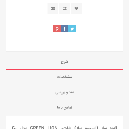
شرح
مشخصات
نقد و بررسی
تماس با ما
قهوه ساز (اسپرسو ساز) شارژی GREEN LION مدل G-