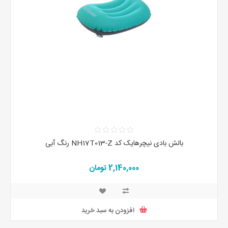
بالش بادی نیچرهایک کد NH17T013-Z رنگ آبی
2,140,000 تومان
افزودن به سبد خرید