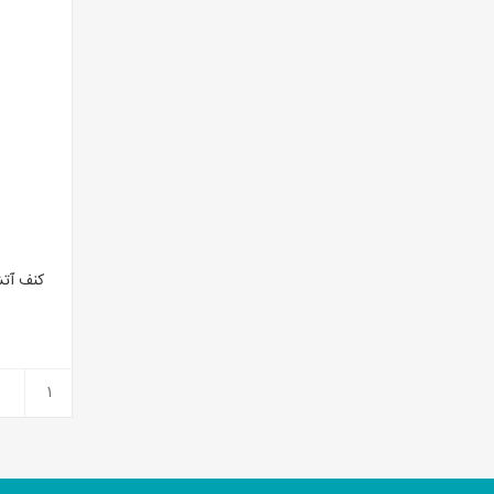
کنف آتش زا 15 عددی ک