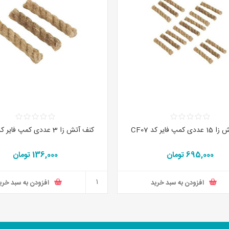
مپ فایر کد CF07
کنف آتش زا 3 عددی کمپ فایر کد CF03
695,000 تومان
136,000 تومان
افزودن به سبد خرید
افزودن به سبد خری