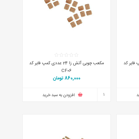
عددی کمپ فایر کد
مکعب چوبی آتش زا 24 عددی کمپ فایر کد
CF06
860,000 تومان
د
افزودن به سبد خرید