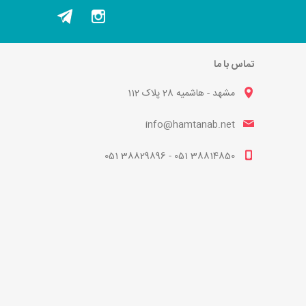
تماس با ما
مشهد - هاشمیه 28 پلاک 112
info@hamtanab.net
38814850 051 - 38829896 051