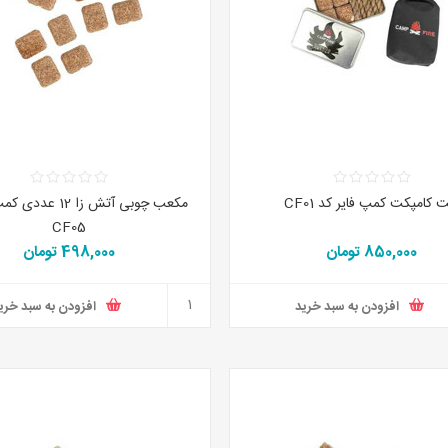
کامپکت کمپ فایر کد CF01
مکعب چوبی آتش زا 12 
CF05
850,000 تومان
498,000 تومان
افزودن به سبد خرید
افزودن به سبد خری