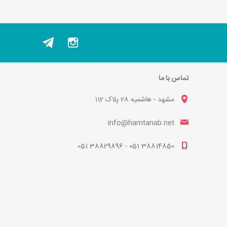
تماس با ما
مشهد - هاشمیه 28 پلاک 112
info@hamtanab.net
38814850 051 - 38829896 051