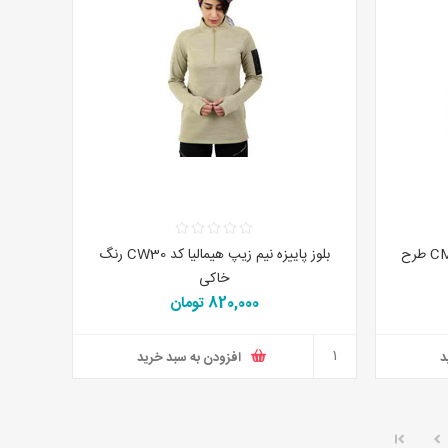
بلوز پاییزه نیم زیپ هیمالیا کد CM93 طرح
بلوز پاییزه نیم زیپ هیمالیا کد CW30 رنگ
خاکی
820,000 تومان
د
افزودن به سبد خرید