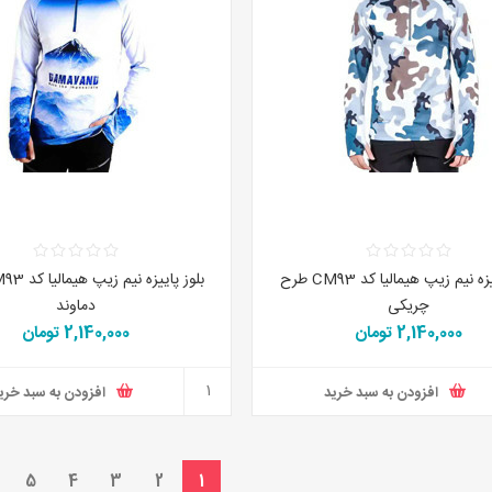
بلوز پاییزه نیم زیپ هیمالیا کد CM93 طرح
چریکی
دماوند
2,140,000 تومان
2,140,000 تومان
افزودن به سبد خرید
افزودن به سبد خری
5
4
3
2
1