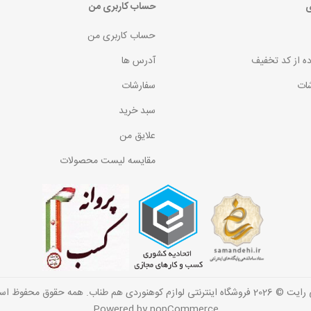
ی
حساب کاربری من
حساب کاربری من
ده از کد تخفیف
آدرس ها
ات
سفارشات
سبد خرید
علایق من
مقایسه لیست محصولات
گاه اینترنتی لوازم کوهنوردی هم طناب. همه حقوق محفوظ است.
Powered by
nopCommerce