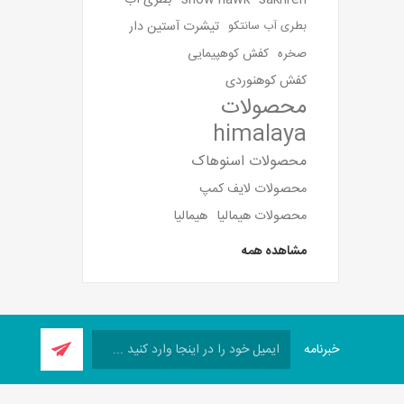
sakhreh
snow hawk
بطری آب
تیشرت آستین دار
بطری آب سانتکو
صخره
کفش کوهپیمایی
کفش کوهنوردی
محصولات
himalaya
محصولات اسنوهاک
محصولات لایف کمپ
محصولات هیمالیا
هیمالیا
مشاهده همه
خبرنامه