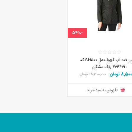
-54%
کاپشن ضد آب کچوا مدل SH500 کد
4264191 رنگ مشکی
8,5 تومان
18,300,000 تومان
افزودن به سبد خرید