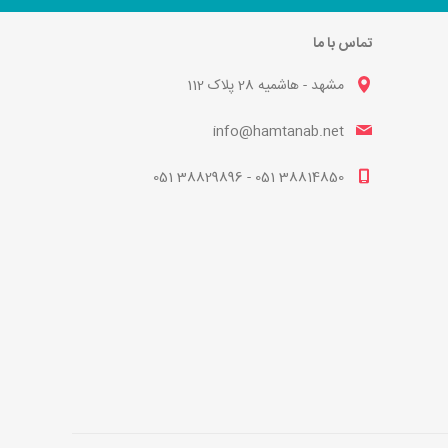
تماس با ما
مشهد - هاشمیه 28 پلاک 112
info@hamtanab.net
38814850 051 - 38829896 051