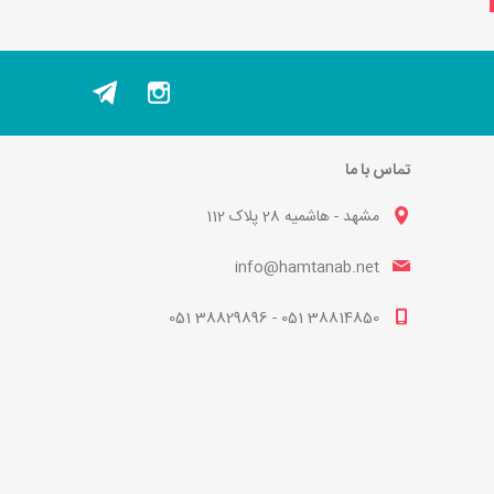
تماس با ما
مشهد - هاشمیه 28 پلاک 112
info@hamtanab.net
38814850 051 - 38829896 051