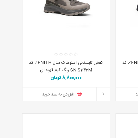
کفش تابستانی اسنوهاک مدل ZENITH کد
کفش تابستانی اسنوهاک مدل ZENITH کد
SN-S1142M رنگ کرم قهوه ای
8,800,000 تومان
د
افزودن به سبد خرید