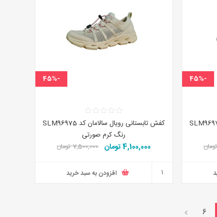
-45%
-45%
تانی رویال سالامان کد SLM96975
کفش تابستانی رویال سالامان کد SLM96975
رنگ کرم صورتی
4,100,000 تومان
7,500,000 تومان
د
افزودن به سبد خرید
6