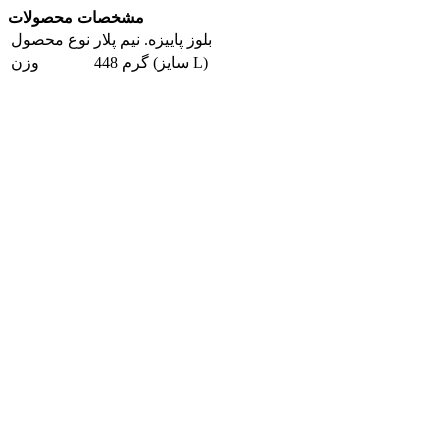
مشخصات محصولات
بلوز پاییزه. نیم پلار
نوع محصول
448 گرم (سایز L)
وزن