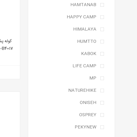
HAMTANAB
HAPPY CAMP
HIMALAYA
HUMTTO
CA-B4017 حجم 80 لیتر رنگ س
KABOK
LIFE CAMP
MP
NATUREHIKE
ONISEH
OSPREY
PEKYNEW