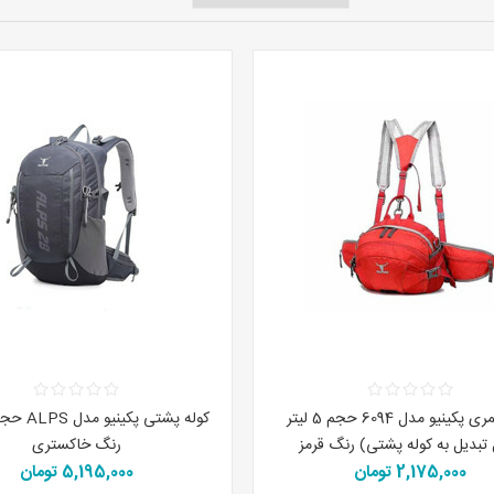
کیف کمری پکینیو مدل 6094 حجم 5 لیتر
 تبدیل به کوله پشتی) رنگ قرمز
رنگ خاکستری
2,175,000 تومان
5,195,000 تومان