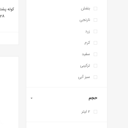
بنفش
B3128 حجم 5
نارنجی
زرد
کرم
سفید
ترکیبی
سبز آبی
حجم
2 لیتر