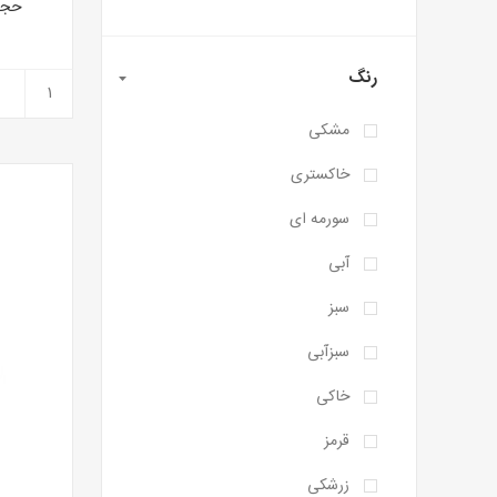
حجم 5+30 رنگ خاکس
رنگ
مشکی
خاکستری
سورمه ای
آبی
سبز
سبزآبی
خاکی
قرمز
زرشکی