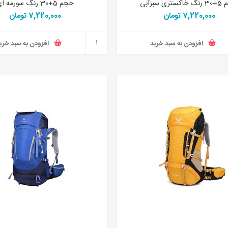
تری سبزآبی
حجم 5+30 رنگ سورمه ای
7,220,000 تومان
7,220,000 تومان
افزودن به سبد خرید
افزودن به سبد خری