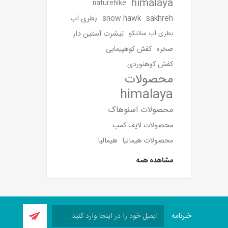
himalaya
naturehike
sakhreh
snow hawk
بطری آب
تیشرت آستین دار
بطری آب سانتکو
صخره
کفش کوهپیمایی
کفش کوهنوردی
محصولات
himalaya
محصولات اسنوهاک
محصولات لایف کمپ
محصولات هیمالیا
هیمالیا
مشاهده همه
خبرنامه