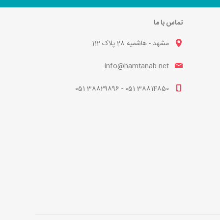
تماس با ما
مشهد - هاشمیه 28 پلاک 112
info@hamtanab.net
38814850 051 - 38829896 051