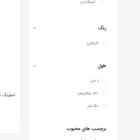
استاندارد
رنگ
نارنجی
طول
1 متر
120 سانتیمتر
50 متر
برچسب های محبوب