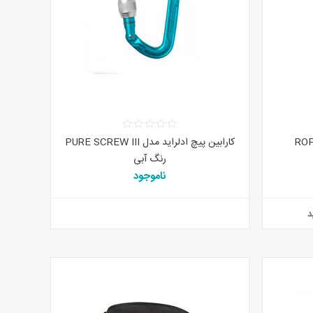
کارابین پیچ ادلراید مدل PURE SCREW III
رنگ آبی
ناموجود
د