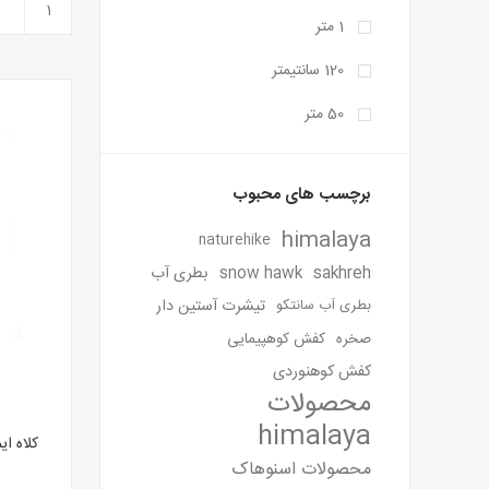
1 متر
120 سانتیمتر
50 متر
برچسب های محبوب
himalaya
naturehike
sakhreh
snow hawk
بطری آب
تیشرت آستین دار
بطری آب سانتکو
صخره
کفش کوهپیمایی
کفش کوهنوردی
محصولات
himalaya
محصولات اسنوهاک