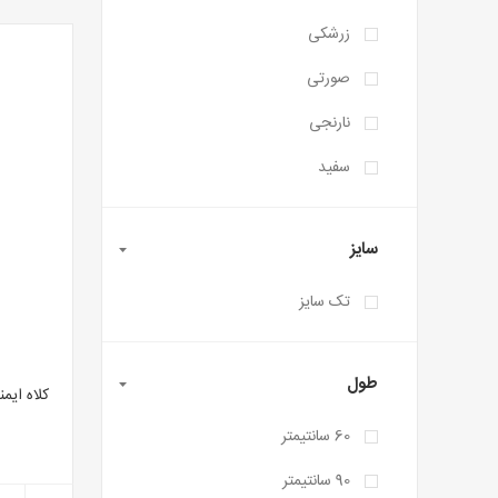
زرشکی
صورتی
نارنجی
سفید
سایز
تک سایز
طول
60 سانتیمتر
90 سانتیمتر