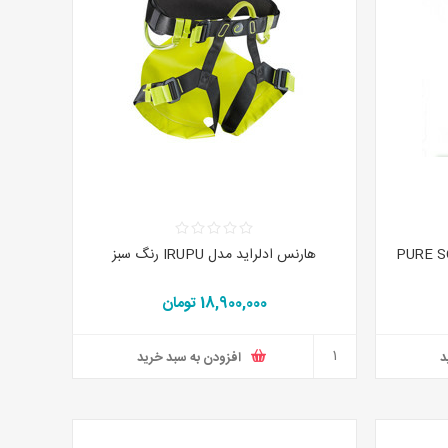
مدل PURE SCREW III
هارنس ادلراید مدل IRUPU رنگ سبز
18,900,000 تومان
د
افزودن به سبد خرید