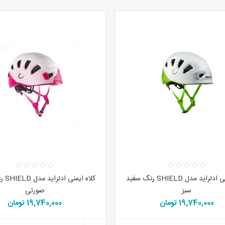
کلاه ایمنی ادلراید مدل SHIELD رنگ سفید
کلاه ا
سبز
صورتی
19,740,000 تومان
19,740,000 تومان