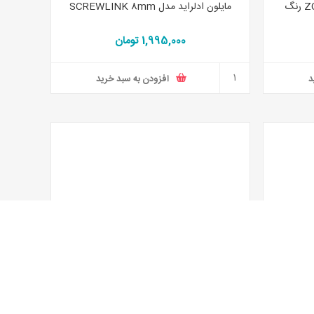
کلاه ایمنی ادلراید مدل ZODIAC II رنگ
مایلون ادلراید مدل SCREWLINK 8mm
1,995,000 تومان
د
افزودن به سبد خرید