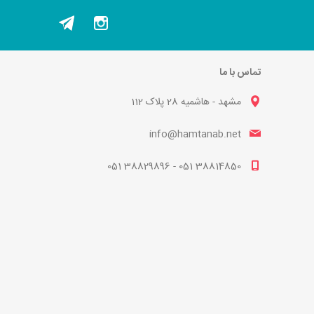
تماس با ما
مشهد - هاشمیه 28 پلاک 112
info@hamtanab.net
38814850 051 - 38829896 051