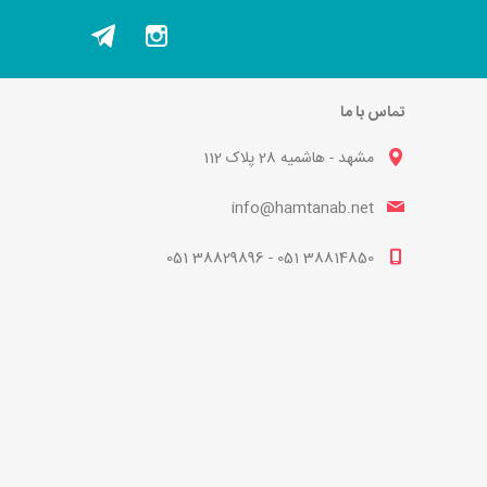
تماس با ما
مشهد - هاشمیه 28 پلاک 112
info@hamtanab.net
38814850 051 - 38829896 051