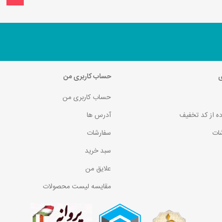
ی
حساب کاربری من
حساب کاربری من
ده از کد تخفیف
آدرس ها
ات
سفارشات
سبد خرید
علایق من
مقایسه لیست محصولات