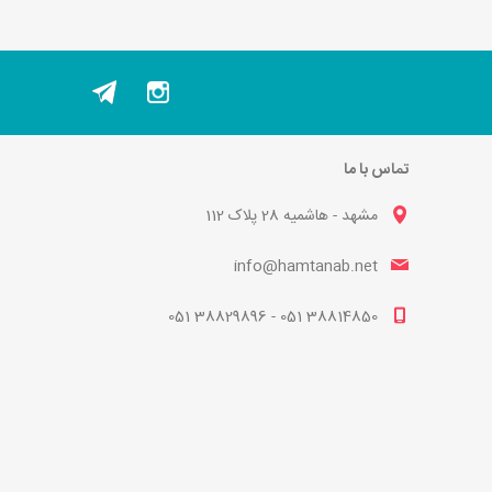
تماس با ما
مشهد - هاشمیه 28 پلاک 112
info@hamtanab.net
38814850 051 - 38829896 051