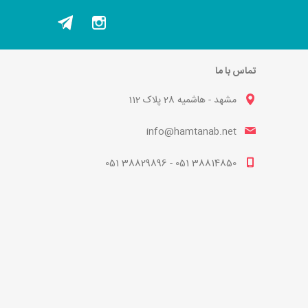
تماس با ما
مشهد - هاشمیه 28 پلاک 112
info@hamtanab.net
38814850 051 - 38829896 051