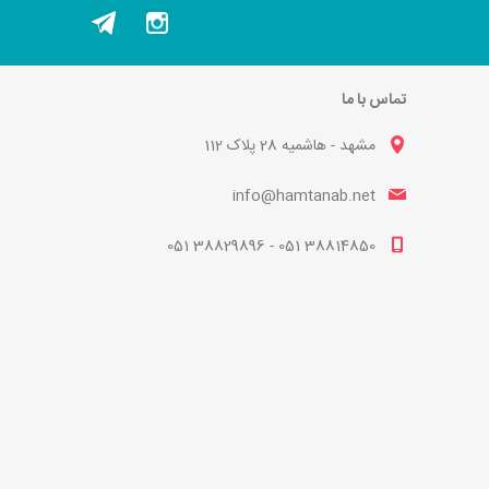
تماس با ما
مشهد - هاشمیه 28 پلاک 112
info@hamtanab.net
38814850 051 - 38829896 051