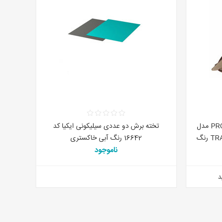
ست قاشق و کارد و چنگال PROCOOK مدل
تخته برش دو عددی سیلیکونی ایکیا کد
TRAVEEL CUTERY SET3 PIECE رنگ
16642 رنگ آبی خاکستری
ناموجود
د