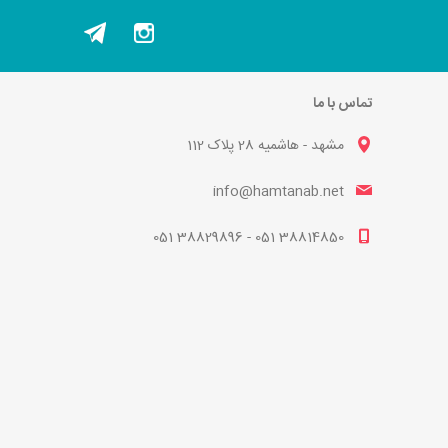
تماس با ما
مشهد - هاشمیه 28 پلاک 112
info@hamtanab.net
38814850 051 - 38829896 051