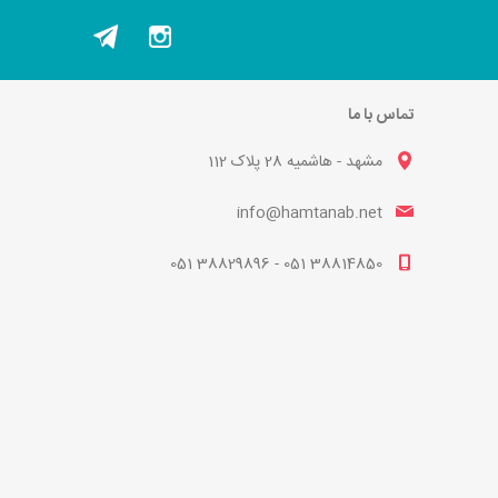
تماس با ما
مشهد - هاشمیه 28 پلاک 112
info@hamtanab.net
38814850 051 - 38829896 051