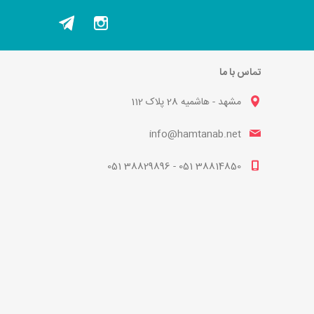
تماس با ما
مشهد - هاشمیه 28 پلاک 112
info@hamtanab.net
38814850 051 - 38829896 051