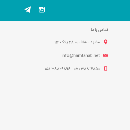
تماس با ما
مشهد - هاشمیه 28 پلاک 112
info@hamtanab.net
38814850 051 - 38829896 051