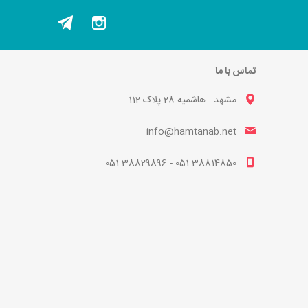
تماس با ما
مشهد - هاشمیه 28 پلاک 112
info@hamtanab.net
38814850 051 - 38829896 051