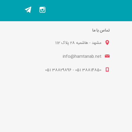
تماس با ما
مشهد - هاشمیه 28 پلاک 112
info@hamtanab.net
38814850 051 - 38829896 051