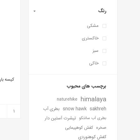
رنگ
مشکی
خاکستری
سبز
خاکی
برچسب های محبوب
himalaya
naturehike
sakhreh
snow hawk
بطری آب
تیشرت آستین دار
بطری آب سانتکو
صخره
کفش کوهپیمایی
کفش کوهنوردی