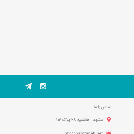
تماس با ما
مشهد - هاشمیه 28 پلاک 112
info@hamtanab.net