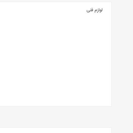
لوازم فنی
ابزارهای حمایتی و فرود
طناب
کلاه
هارنس
View All