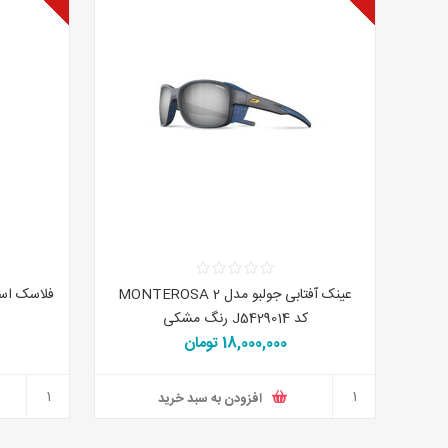
ICEFLOW 
عینک آفتابی جولبو مدل MONTEROSA 2
 میلی لیتر رنگ
کد J5429014 رنگ مشکی
18,000,000 تومان
افزودن به سبد خرید