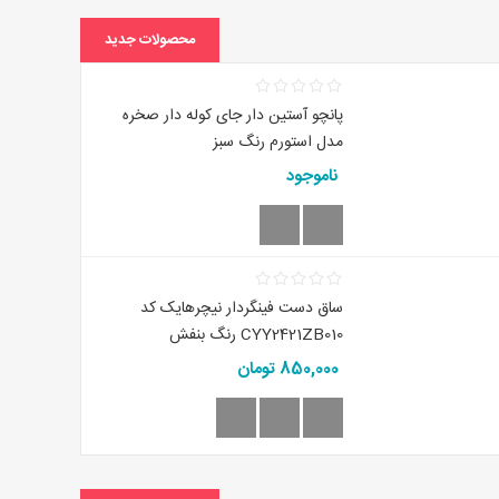
محصولات جدید
پانچو آستین دار جای کوله دار صخره
مدل استورم رنگ سبز
ناموجود
ساق دست فینگردار نیچرهایک کد
CYY2421ZB010 رنگ بنفش
850,000 تومان