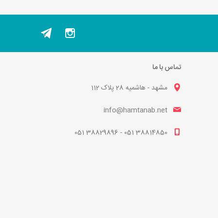
تماس با ما
مشهد - هاشمیه 28 پلاک 112
info@hamtanab.net
38814850 051 - 38829896 051