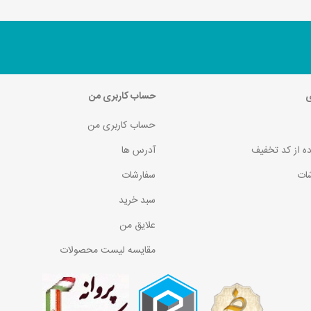
ی
حساب کاربری من
حساب کاربری من
ده از کد تخفیف
آدرس ها
ات
سفارشات
سبد خرید
علایق من
مقایسه لیست محصولات