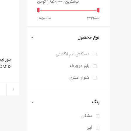
بیشترین:
1,850,000 تومان
1850000
399000
نوع محصول
دستکش نیم انگشتی
بلوز نی
بلوز دوچرخه
CM116 طرح توپوگرافی رنگ سرمه ای آ
شلوار استرج
رنگ
مشکی
آبی