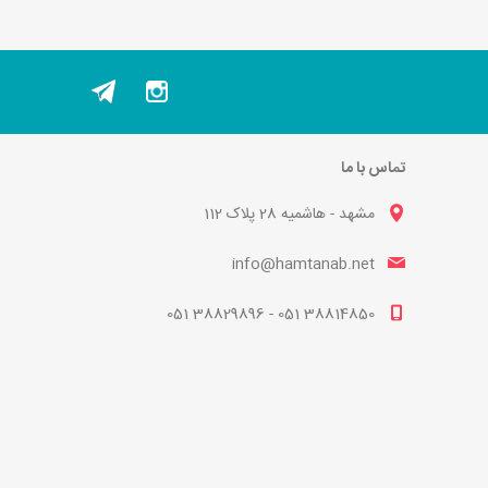
تماس با ما
مشهد - هاشمیه 28 پلاک 112
info@hamtanab.net
38814850 051 - 38829896 051