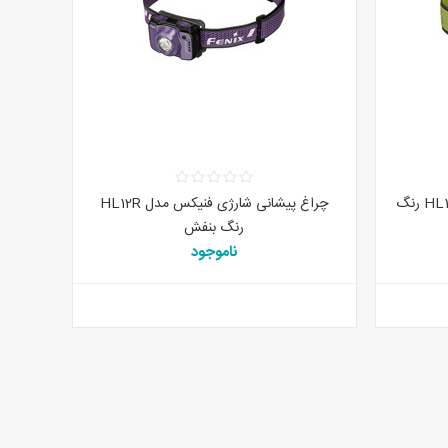
چراغ پیشانی باطری خور فنیکس HL16 رنگ
چراغ پیشانی شارژی فنیکس مدل HL12R
رنگ بنفش
ناموجود