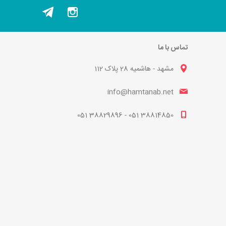
تماس با ما
مشهد - هاشمیه 28 پلاک 112
info@hamtanab.net
38814850 051 - 38829896 051