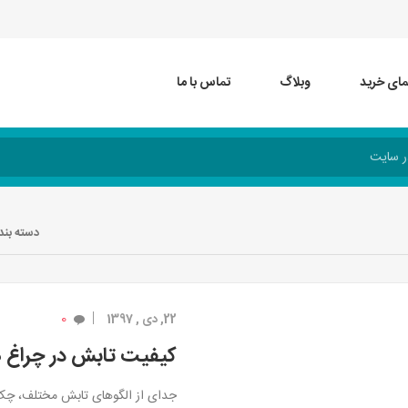
مای خرید
وبلاگ
تماس با ما
دسته بند
0
22, دی , 1397
کیفیت تابش در چراغ 
جدای از الگوهای تابش مختلف، چ