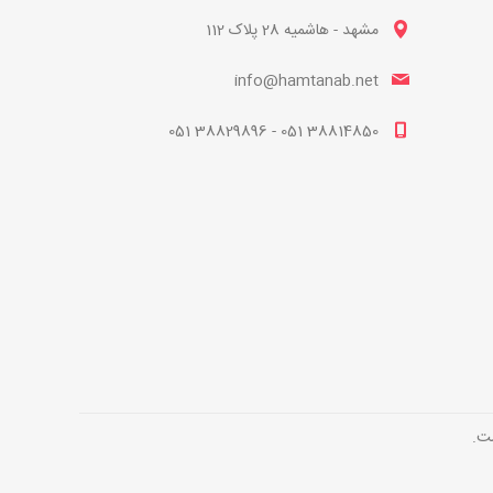
مشهد - هاشمیه 28 پلاک 112
info@hamtanab.net
38814850 051 - 38829896 051