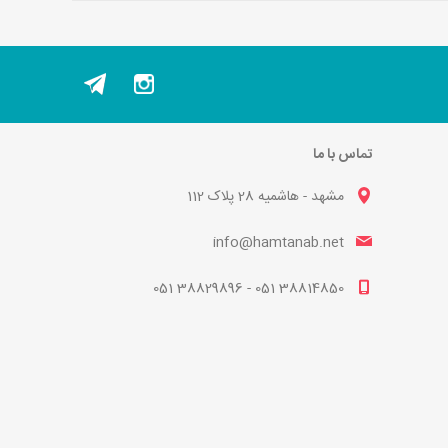
تماس با ما
مشهد - هاشمیه 28 پلاک 112
info@hamtanab.net
38814850 051 - 38829896 051