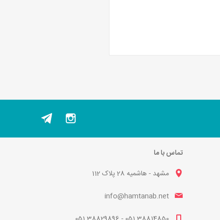
تماس با ما
مشهد - هاشمیه 28 پلاک 112
info@hamtanab.net
38814850 051 - 38829896 051