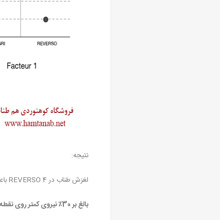
نتیجه:
لغزش طناب در REVERSO 4 باعث توزیع بهتر نیروها در کل اجزاء می شود. تفاوت بین GRI GRI 2 و REVERSO 4 قابل توجه (چشمگیر) است:
بالغ بر 30٪ نیروی کمتر روی نقطه کارگاه.