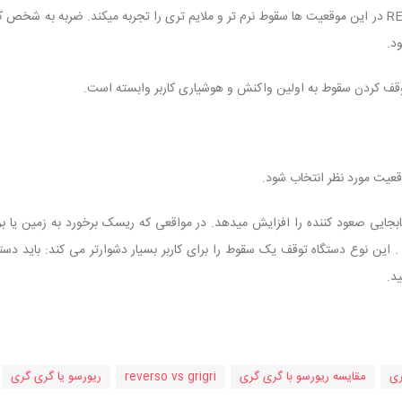
صعود کننده (کاربر) با REVERSO 4 در این موقعیت ها سقوط نرم تر و ملایم تری را تجربه میکند. ضرب
د.
توقف کردن سقوط به اولین واکنش و هوشیاری کاربر وابسته است.
قعیت مورد نظر انتخاب شود.
ش طناب در REVERSO 4 جابجایی صعود کننده را افزایش میدهد. در مواقعی که ریسک برخورد به زم
د . این نوع دستگاه توقف یک سقوط را برای کاربر بسیار دشوارتر می کند: باید 
د.
ری
مقایسه ریورسو با گری گری
reverso vs grigri
ریورسو یا گری گری