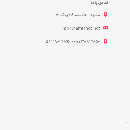
تماس با ما
مشهد - هاشمیه 28 پلاک 112
info@hamtanab.net
38814850 051 - 38829896 051