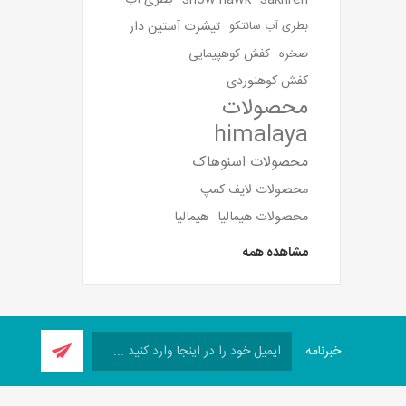
sakhreh
snow hawk
بطری آب
تیشرت آستین دار
بطری آب سانتکو
صخره
کفش کوهپیمایی
کفش کوهنوردی
محصولات
himalaya
محصولات اسنوهاک
محصولات لایف کمپ
محصولات هیمالیا
هیمالیا
مشاهده همه
خبرنامه