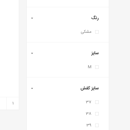
رنگ
مشکی
سایز
M
سایز کفش
37
38
39