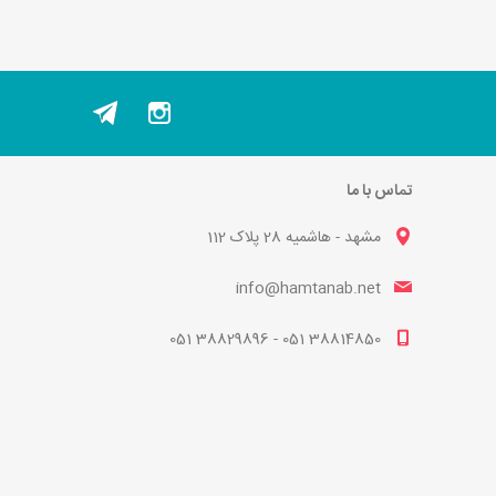
تماس با ما
مشهد - هاشمیه 28 پلاک 112
info@hamtanab.net
38814850 051 - 38829896 051