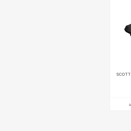
روکش کفش دوچرخه اسکات مدل SCOTT
د