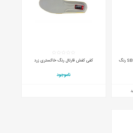
کاور کفش ( شوزبگ) هیمالیا کد SB01 رنگ
کفی کفش قارتال رنگ خاکستری زرد
ناموجود
د