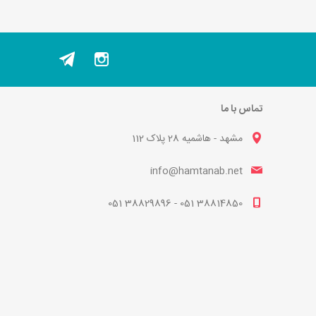
تماس با ما
مشهد - هاشمیه 28 پلاک 112
info@hamtanab.net
38814850 051 - 38829896 051