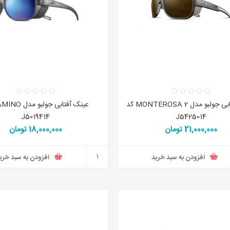
عینک آفتابی جولبو مدل MONTEROSA 2 کد
J5019414
J5425014
21,000,000 تومان
18,000,000 تومان
افزودن به سبد خرید
افزودن به سبد خری