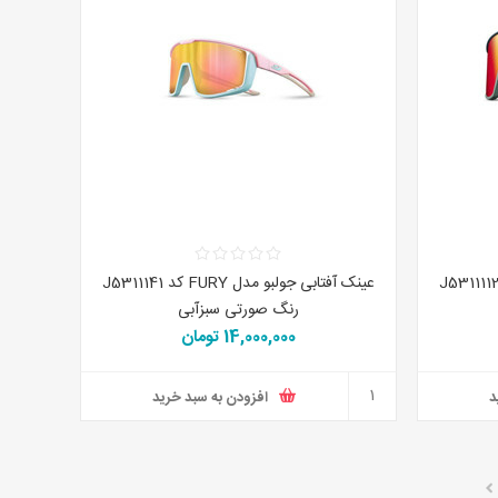
عینک آفتابی جولبو مدل FURY کد J5311141
رنگ صورتی سبزآبی
14,000,000 تومان
د
افزودن به سبد خرید