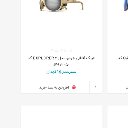
عینک آفتابی جولبو مدل CAMINO کد
عینک آفتابی جولبو مدل EXPLORER 2 کد
J4971251
15,000,000 تومان
د
افزودن به سبد خرید