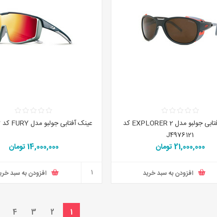
عینک آفتابی جولبو مدل EXPLORER 2 کد
عینک آفتابی جولبو مدل FURY کد J5311112
J4976121
21,000,000 تومان
14,000,000 تومان
افزودن به سبد خرید
افزودن به سبد خری
4
3
2
1