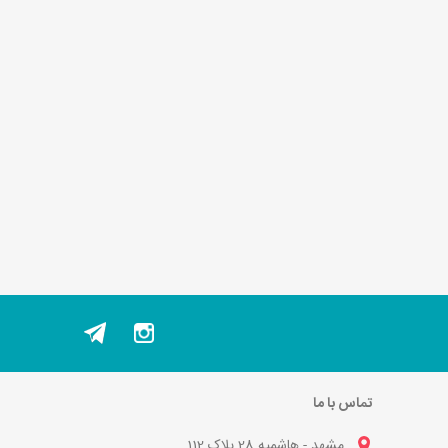
تماس با ما
مشهد - هاشمیه 28 پلاک 112