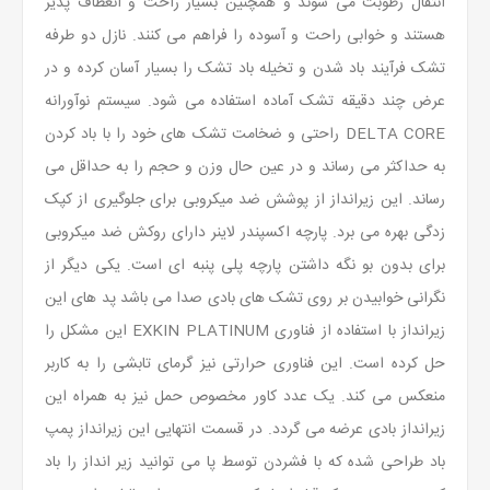
انتقال رطوبت می شوند و همچنین بسیار راحت و انعطاف پذیر
هستند و خوابی راحت و آسوده را فراهم می کنند. نازل دو طرفه
تشک فرآیند باد شدن و تخیله باد تشک را بسیار آسان کرده و در
عرض چند دقیقه تشک آماده استفاده می شود. سیستم نوآورانه
DELTA CORE راحتی و ضخامت تشک های خود را با باد کردن
به حداکثر می رساند و در عین حال وزن و حجم را به حداقل می
رساند. این زیرانداز از پوشش ضد میکروبی برای جلوگیری از کپک
زدگی بهره می برد. پارچه اکسپندر لاینر دارای روکش ضد میکروبی
برای بدون بو نگه داشتن پارچه پلی پنبه ای است. یکی دیگر از
نگرانی خوابیدن بر روی تشک های بادی صدا می باشد پد های این
زیرانداز با استفاده از فناوری EXKIN PLATINUM این مشکل را
حل کرده است. این فناوری حرارتی نیز گرمای تابشی را به کاربر
منعکس می کند. یک عدد کاور مخصوص حمل نیز به همراه این
زیرانداز بادی عرضه می گردد. در قسمت انتهایی این زیرانداز پمپ
باد طراحی شده که با فشردن توسط پا می توانید زیر انداز را باد