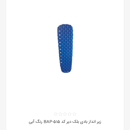
زیر انداز بادی بلک دیر کد BAP-515 رنگ آبی