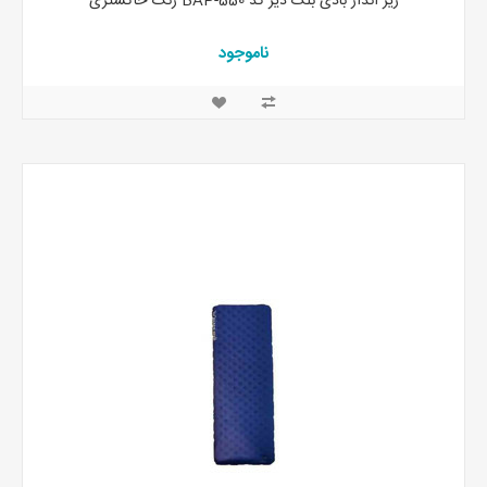
زیر انداز بادی بلک دیر کد BAP-550 رنگ خاکستری
ناموجود