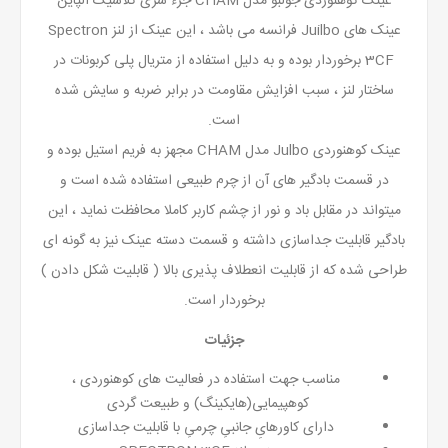
عینک کوهنوردی جولبو مدل CHAM جزء سری کلاسیک آلپاین
عینک های Juilbo فرانسه می باشد ، این عینک از لنز Spectron
3CF برخوردار بوده و به دلیل استفاده از متریال پلی کربونات در
ساختار لنز ، سبب افزایش مقاومت در برابر ضربه و سایش شده
است.
عینک کوهنوردی Julbo مدل CHAM مجهز به فریم استیل بوده و
در قسمت بادگیر های آن از چرم طبیعی استفاده شده است و
میتواند در مقابل باد و نور از چشم کاربر کاملا محافظت نماید ، این
بادگیر قابلیت جداسازی داشته و قسمت دسته عینک نیز به گونه ای
طراحی شده که از قابلیت انعطلاف پذیری بالا ( قابلیت شکل دادن )
برخوردار است.
جزئیات
مناسب جهت استفاده در فعالیت های کوهنوردی ،
کوهپیمایی(هایکینگ) و طبیعت گردی
دارای کاورهایِ جانبیِ چرمیِ با قابلیت جداسازی