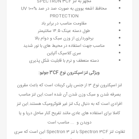
مجهز به لنز SPECTRON 3CF
محافظ اشعه یووی به صورت صد در صد UV 100%
PROTECTION
مقاومت مناسب در برابر باد
طول دسته عینک ۱۴.۵ سانتیمتر
برخورداری از وزن سبک و دوام بالا
مناسب جهت استفاده در محیط های با نور شدید
سری کلاسیک آلپاین
دسته منعطف و نرم با قابلیت شکل پذیری
ویژگی لنز اسپکترون نوع 3CF جولبو:
لنز اسپکترون نوع 3 از جنس پلی کربنات است که باعث مقرون
بصرفه شدن و سبک وزن شدن آن شده است.این لنز مناسب
افرادی است که به دنبال یک لنز غیر فتوکرومیک هستند.این لنز
کاملا برای استفاده های عادی مانند تفریح کنار ساحل دریا و یا
دویدن و ... مناسب است
تفاوت لنز Spectron 3CF با لنز Spectron 3 این است که سری