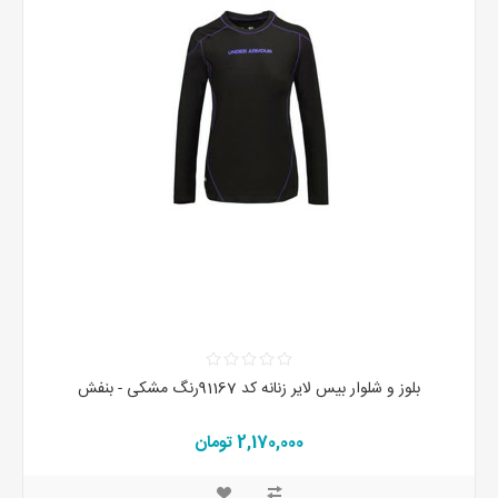
بلوز و شلوار بیس لایر زنانه کد 91167رنگ مشکی - بنفش
2,170,000 تومان