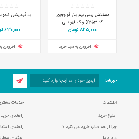
دستکش بیس نیم پلار گولوجوی
پد گرمایشی کلموس
کد DY53 رنگ قهوه ای
825,000 تومان
630,000 تومان
افزودن به سبد خرید
افزودن به
خبرنامه
اطلاعات
خدمات مشتر
امتیاز خرید
راهنمای خرید
چرا از هم طناب خرید می کنیم ؟
راهنمای استفا
درباره ما
رهگیری سفارش