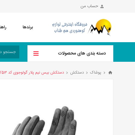
حساب من
برندها
راهن
دسته بندی های محصولات
پوشاک
دستکش
دستکش بیس نیم پلار گولوجوی کد DY53 رنگ خاکستری