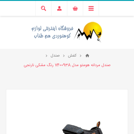
کفش
صندل
صندل مردانه هومتو مدل 740093A رنگ مشکی نارنجی