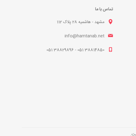
تماس با ما
مشهد - هاشمیه 28 پلاک 112
info@hamtanab.net
38814850 051 - 38829896 051