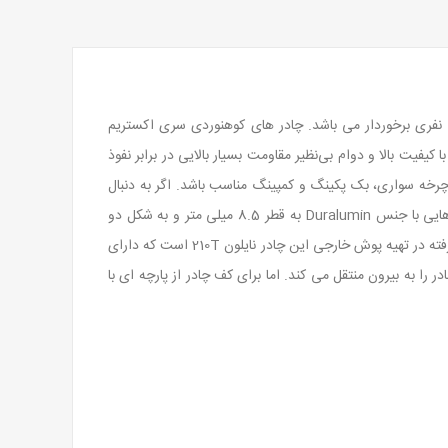
چادر BRET 2 محصولی از برند هاسکی می باشد و همچنین از سری اکستریم لایت (Extreme Lite) شرکت HUSKY است که از ظرفیت 2 نفری برخوردار می باشد. چادر های کوهنوردی سری اکستریم
یفیت بالا و دوام بی‌نظیر مقاومت بسیار بالایی در برابر نفوذ
رخه سواری، بک پکینگ و کمپینگ مناسب باشد. اگر به دنبال
چادری هستید که در عین سبک وزنی، فضای کافی برای استراحت دو نفر را داشته باشد، چادر برت 2 بهترین گزینه می باشد. این چادر از تیرک هایی با جنس Duralumin به قطر 8.5 میلی متر و به شکل دو
پوش طراحی شده است. چادر هاسکی مدل BRET دارای حداقل 2600 کیلوگرم وزن می باشد و به راحتی با کوله قابل حمل می باشد. جنس بکار رفته در تهیه پوش خارجی این چادر نایلون 210T است که دارای
1 به همراه توری استفاده است که رطوبت داخل چادر را به بیرون منتقل می کند. اما برای کف چادر از پارچه ای با