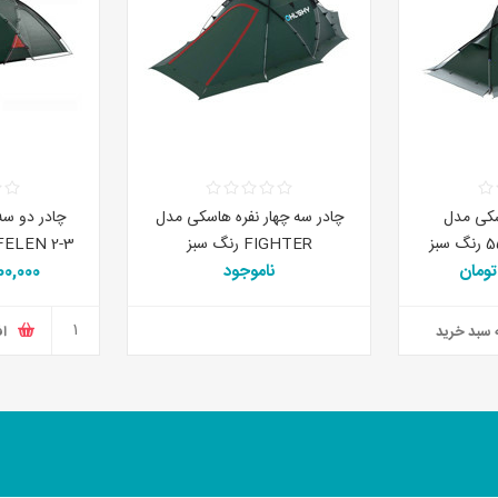
سکی مدل
چادر سه چهار نفره هاسکی مدل
چادر دو سه
FIGHTER رنگ سبز
FELEN 2-3 کد 5561 رنگ سب
ناموجود
,300,000
 سبد خرید
اف