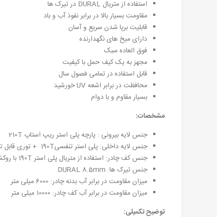
استفاده از متریال DURAL در تیرک ها
مقاومت بسیار بالا در برابر نفوذ آب و باد
قابلیت برپا شدن سریع و آسان
دارای میخ های نگهدارنده
فوق العاده سبک
مجهز به یک کیف حمل با کیفیت
قابل استفاده در تمامی فصول سال
محافظت در برابر اشعه UV خورشید
بسیار مقاوم و با دوام
مشخصات:
جنس لایه بیرونی : پارچه پلی استر ریپ استاپ 210T
جنس لایه داخلی: پلی استر تنفسی190T + توری قابل تنفس
جنس کف چادر: استفاده از متریال پلی استر 190T با روکش پلی اورتان PU
جنس تیرک ها: DURAL 8.5mm
میزان مقاومت در برابر آب بدنه چادر: 6000 میلی متر
میزان مقاومت در برابر آب کف چادر: 10000 میلی متر
توضیح تکمیلی: