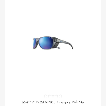
عینک آفتابی جولبو مدل CAMINO کد J5019414