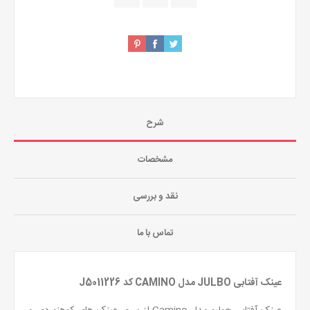
شرح
مشخصات
نقد و بررسی
تماس با ما
عینک آفتابی JULBO مدل CAMINO کد J5011226