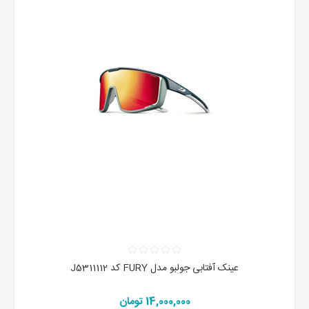
عینک آفتابی جولبو مدل FURY کد J5311112
14,000,000 تومان