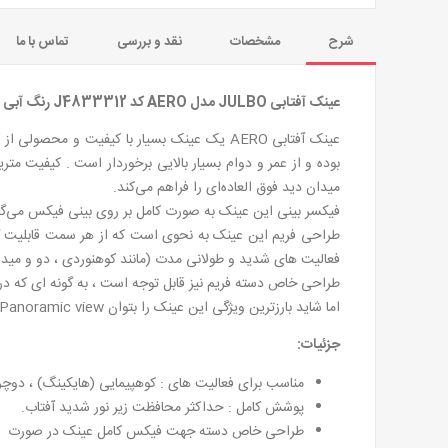
شرح
مشخصات
نقد و بررسی
تماس با ما
عینک آفتابی JULBO مدل AERO کد J4833312 رنگ آبی
عینک آفتابی AERO یک عینک بسیار با کیفیت و
میدان دید فوق العاده‌ای را فراهم می‌کند.
فیکسر بینی این عینک به صورت کامل بر روی بینی فیکس می‌گ
طراحی فریم این عینک به نحوی است که از هر سمت قابلیت گر
فعالیت های شدید و طولانی مدت (مانند کوهنوردی ، دو و میدا
طراحی خاص دسته فریم نیز قابل توجه است ، به گونه ای که در 
اما شاید بارزترین ویژگی این عینک را بتوان Panoramic view دانست که به دلیل داشتن سطح لنز بسیار عریض ، میدان دید فوق العاده‌ای را در اختیار ورزشکار قرار می‌دهد .
جزئیات:
مناسب برای فعالیت های : کوهپیمایی (هایکینگ) ، دوچ
پوشش کامل : حداکثر محافظت زیر نور شدید آفتاب.
طراحی خاص دسته جهت فیکس کامل عینک در صورت