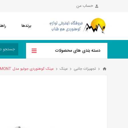
حساب من
برندها
راهن
دسته بندی های محصولات
تجهیزات جانبی
عینک
عینک کوهنوردی جولبو مدل VERMONT کد J0101111 رنگ سفید سورمه ای