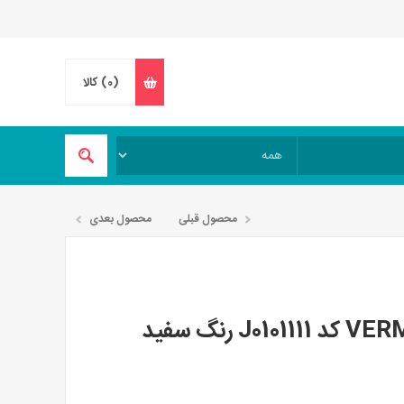
(0)
کالا
محصول قبلی
محصول بعدی
عینک کوهنوردی جولبو مدل VERMONT کد J0101111 رنگ سفید