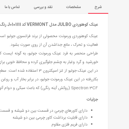
شرح
مشخصات
نقد و بررسی
تماس با ما
عینک کوهنوردی JULBO مدل VERMONT کد J0101111 رنگ سفید سورمه ای
عینک کوهنوردی ورمونت محصولی از برند فرانسوی جولبو است.
فعالیت و تحرک ، مانع جداشدن آن از روی صورت بشود.
طراحی منحصر به فرد عینک ورمونت جولبو، به گونه ایست 
خورشید و گرد وغبار به چشم جلوگیری کرده و محافظ خوبی برا
بکاررفته در این عینک ورمونت جولبو، در برابر بخار آب و روغ
Spectron 3CF (روکش آینه رنگی) که باعث سبکی و دوام آنها می شود. این لنز 88% نور مرئی را مسدود می کنند و 100% در برابر اشعه های UVA، UVB و UVC از چشم محافظت می کند.
جزئیات
دارای کاورهایِ چرمیِ در قسمت بین دو شیشه و قسمت
دارای قابلیت برداشت کاور چرمی بین دو شیشه
دارای فریم فلزی مقاوم