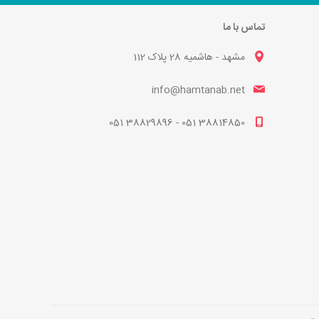
تماس با ما
مشهد - هاشمیه 28 پلاک 112
info@hamtanab.net
38814850 051 - 38829896 051