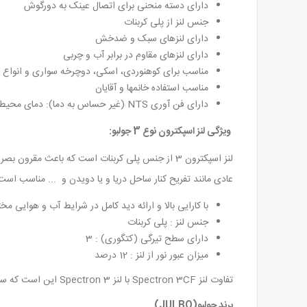
دارای دسته منحنی برای اتصال عینک به دورگوش
جنس لنز از پلی کربنات
دارای لنزهای سبک و ضدخش
دارای لنزهای مقاوم در برابر آب و چربی
مناسب برای کوهنوردی، اسکی، دوچرخه سواری و انواع فعا
مناسب استفاده خانمها و آقایان
دارای فن آوری NTS (غیر حساس به دما): دمای محیط تأثیری بر ویژگی های شیشه عینک ندارد.
ویژگی لنز اسپکترون نوع 3 جولبو:
لنز اسپکترون 3 از جنس پلی کربنات است که باعث 
عادی مانند تفریح کنار ساحل دریا و یا دویدن و ... مناسب است
با کارایی بالا و ارائه دید کامل در شرایط آب و هوایی مخ
جنس لنز : پلی کربنات
دارای سطح تیرگی (کتگوری) : 3
میزان عبور نور از لنز : 12 درصد
تفاوت لنز Spectron 3CF با لنز Spectron 3 این است که سری CF خاصیت آیینه ای دارند و رنگها جدابتری برای آنها انتخاب شده است.
برند جولبو(JULBO)