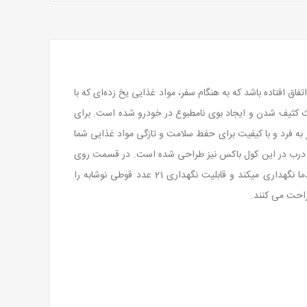
ما هم اتفاق افتاده باشد که به‌ هنگام سفر، مواد غذایی یخ‌ زده‌ای که با
اعث کثیف شدن و ایجاد بوی نامطبوع در خودرو شده است. برای
 برند لایف کمپ استفاده کنید. کول باکس 15 لیتر لایف کمپ کد 45840، یک محصول منحصر به فرد و با کیفیت برای حفط سلامت و تازگی مواد غذایی شما
مت درب در این کول باکس نیز طراحی شده است. در قسمت روی
درب این محصول کش های نگهدارنده تعبیه شده است. کول باکس لایف کمپ، مواد غذایی و نوشیدنی های شما را تا 36 ساعت در بهترین دما نگهداری میکند و قابلیت نگهداری 21 عدد قوطی نوشابه را
راحت می کنند.