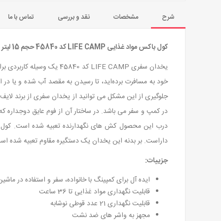
شرح
مشخصات
نقد و بررسی
تماس با ما
کول باکس مواد غذایی LIFE CAMP کد 45840 حجم 15 لیتر رنگ خاکی
یخدان سفری LIFE CAMP کد 0
خود به مسافرت برده‌اید، تا رسیدن به مقصد آب شده و یا در 
در کمپ و سفر می باشد. در ساختار آن از فوم عایق دوجداره
داراست. بر بدنه این یخدان یک دستگیره مقاوم تعبیه شده ا
جزییات:
ایده آل برای کمپینگ با خانواده، سفر و استفاده در ماشین
قابلیت نگهداری مواد غذایی تا 36 ساعت
قابلیت نگهداری 21 عدد قوطی نوشابه
مجهز به واشر های ضد نشت