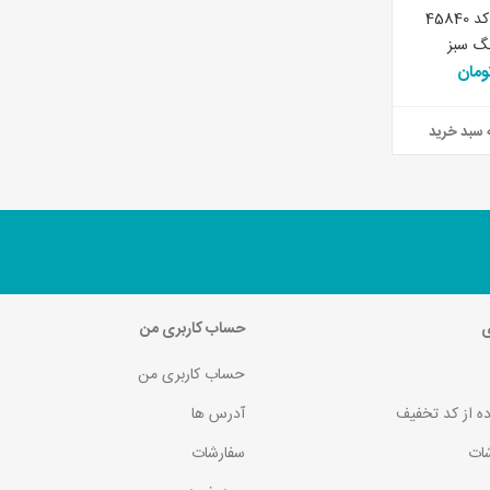
یخدان لایف کمپ کد 45840
 سبد خرید
ی
حساب کاربری من
حساب کاربری من
ده از کد تخفیف
آدرس ها
ات
سفارشات