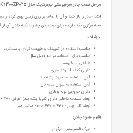
مراحل نصب چادر سرخپوستی نیچرهایک مدل CNK2300ZP025
ابتدا چادر را باز کنید و آن را صاف بر روی زمین پهن کرده و م
میله مرکزی نگه دارنده برای برپا کردن چادر با تکیه دادن آن از 
جزئیات:
مناسب استفاده در کمپینگ و طبیعت گردی و مسافرت
مناسب برای استفاده در سه فصل سال
طراحی سرخپوستی
دارای کیف فشرده سازی
قابل استفاده به صورت پشه بند
قابل استفاده به عنوان سایه بان
دارای خروجی لوله بخاری
ابعاد قسمت داخلی دارای کفی( پشه بند): عرض 130 × طول 260 × ارتفاع 170 سانتی متر
ابعاد کلی چادر : 430 × 430 × 210 سانتی متر
اقلام همراه چادر:
تیرک آلومینیومی مرکزی