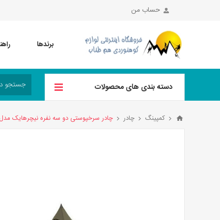
حساب من
برندها
راهن
دسته بندی های محصولات
کمپینگ
چادر
چادر سرخپوستی دو سه نفره نیچرهایک مدل CNK2300ZP025 رنگ سبز پررن