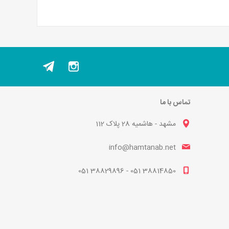
تماس با ما
مشهد - هاشمیه 28 پلاک 112
info@hamtanab.net
38814850 051 - 38829896 051