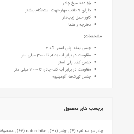
15 عدد میخ‌ چادر
دارای 7 طناب‌ مهار جهت استحکام بیشتر
کاور حمل زیپ‌دار
دفترچه راهنما
مشخصات:
جنس بدنه: پلی استر 210D
مقاومت در برابر آب بدنه: تا 3000 میلی متر
جنس کف: پلی استر
مقاومت در برابر آب کف چادر: تا 3000 میلی متر
جنس تیرک‌ها: آلومینیوم
برچسب های محصول
چادر دو سه نفره
(4)
,
چادر
(30)
,
naturehike
(62)
,
محصولات