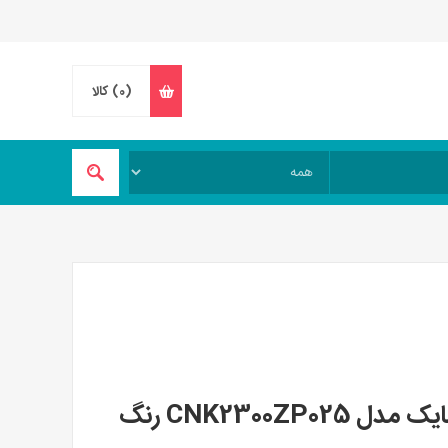
(0)
کالا
چادر سرخپوستی دو سه نفره نیچرهایک مدل CNK2300ZP025 رنگ