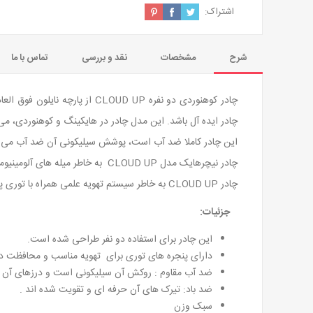
اشتراک:
شرح
مشخصات
نقد و بررسی
تماس با ما
چادر ایده آل باشد. این مدل چادر در هایکینگ و کوهنوردی، می ت
این چادر کاملا ضد آب است، پوشش سیلیکونی آن ضد آب می باش
چادر نیچرهایک مدل CLOUD UP به خاطر میله های آلومینیومی محکم و حرفه ای دارد کاملا در برابر باد مقاوم می باشد.
چادر CLOUD UP به خاطر سیستم تهویه علمی همراه با توری پرتراکمی که دارد باعث محافظت در برابر ورود حشرات می شود، همچنین این توری ها باعث افزایش گردش جریان هوا می شود.
جزئیات
:
این چادر برای استفاده دو نفر طراحی شده است.
دارای پنجره های توری برای تهویه مناسب و محافظت در
ضد آب مقاوم : روکش آن سیلیکونی است و درزهای آن کا
ضد باد: تیرک های آن حرفه ای و تقویت شده اند .
سبک وزن