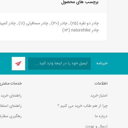
برچسب های محصول
چادر دو نفره
(25)
,
چادر
(30)
,
چادر مسافرتی
(11)
,
چادر کمپی
چادر naturehike
(13)
خبرنامه
اطلاعات
خدمات مشتر
امتیاز خرید
راهنمای خرید
چرا از هم طناب خرید می کنیم ؟
راهنمای استفا
درباره ما
رهگیری سفارش
ارسال و عودت