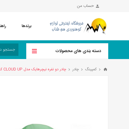
حساب من
برندها
راهن
دسته بندی های محصولات
کمپینگ
چادر
چادر دو نفره نیچرهایک مدل CLOUD UP کد NH17T001-T (همراه با زیر انداز) رنگ سبز