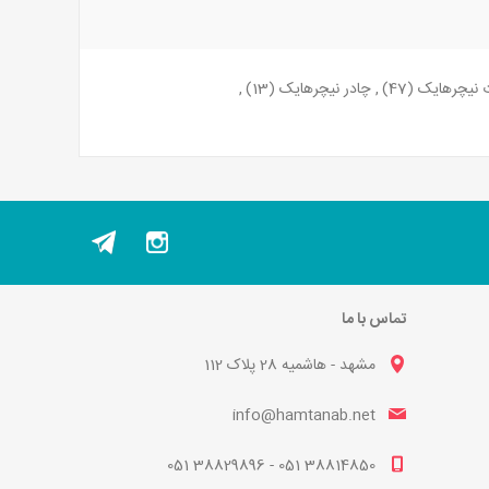
 نیچرهایک
(47)
,
چادر نیچرهایک
(13)
,
تماس با ما
مشهد - هاشمیه 28 پلاک 112
info@hamtanab.net
38814850 051 - 38829896 051