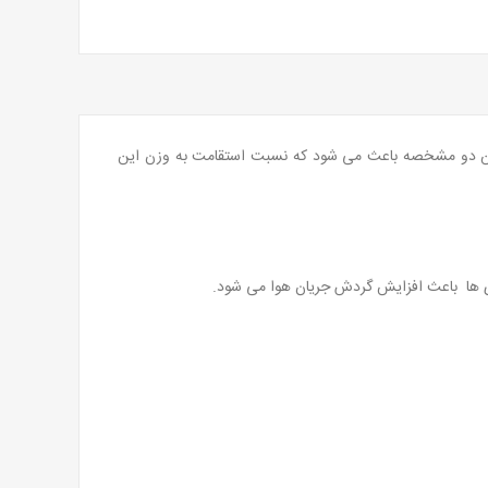
یله های آلومینیومی 7001 برای اسکلت بندی استفاده می کند، این دو مشخصه باعث می شود که نسبت استقامت به وزن این