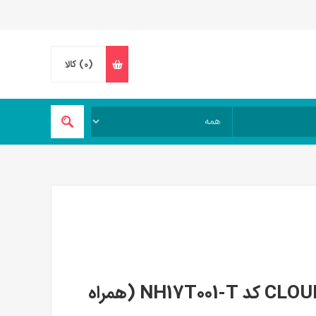
(0)
کالا
چادر دو نفره نیچرهایک مدل CLOUD UP کد NH17T001-T (همراه