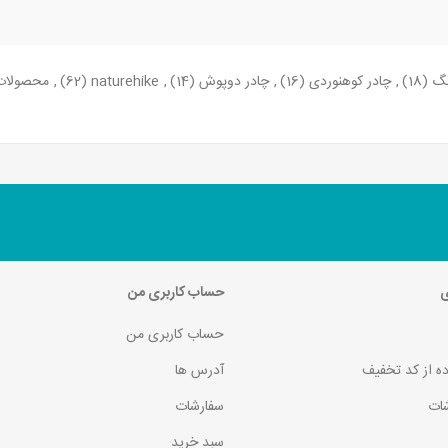
نگ
(18)
,
چادر کوهنوردی
(16)
,
چادر دوپوش
(14)
,
naturehike
(62)
,
محصولات
ی
حساب کاربری من
حساب کاربری من
ده از کد تخفیف
آدرس ها
ات
سفارشات
سبد خرید