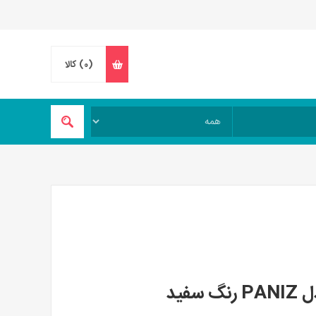
(0)
کالا
فید