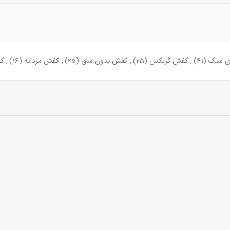
ی سبک
(41)
,
کفش گرتکس
(25)
,
کفش بدون ساق
(25)
,
کفش مردانه
(16)
,
ک