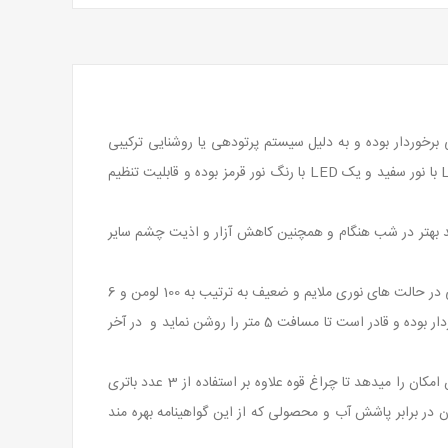
 Actik یکی از محصولات محبوب کمپانی بزرگ و شناخته شده PETZL می باشد. این محصول از قدرت روشنایی 350 لومنی برخوردار بوده و به دلیل سیستم پرتودهی یا روشنایی ترکیبی
بسیار مورد توجه کوهنوردان، ورزشکاران و طبیعت گردان قرار گرفته است ، این چراغ پیشانی یا هدلامپ تولیدی پتزل مجهز به 2 عدد لامپ LED با نور سفید و یک LED با رنگ نور قرمز بوده و قابلیت تنظیم
قرمز به دلیل دید بهتر در شب هنگام و همچنین کاهش آزار و اذیت چشم سایر
در حالت پرنور همانطور که گفته شده قدرت این هدلامپ بالغ بر 350 لومن بوده که توانایی روشنایی تا مسافت 80 متر را دارد ، این قدرت روشنایی در حالت های نوری ملایم و ضعیف به ترتیب به 100 لومن و 6
لومن کاهش پیدا کرده و توانایی روشنایی تا مسافت 45 متر و 8 متر را دارد ، حالت نوری قرمز و سفید ترکیبی نیز از قدرت روشنایی 2 لومن برخوردار بوده و قادر است تا مسافت 5 متر را روشن نماید و در آخر
چراغ پیشانی پتزل Actik از تکنولوژی مخصوص به خود کمپانی Petzl بنام تکنولوژی دوحالته Hybrid بهره برده است ، این تکنولوژی به کاربر این امکان را میدهد تا چراغ قوه علاوه بر استفاده از 3 عدد باتری
محصولی که از این گواهینامه بهره مند