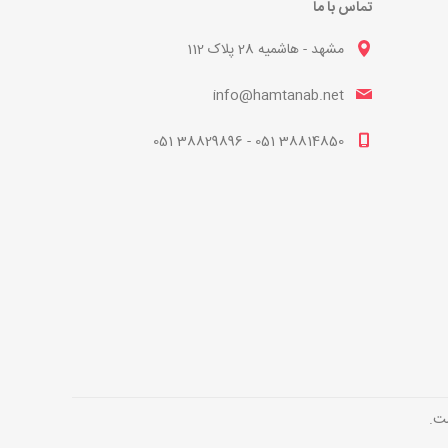
تماس با ما
مشهد - هاشمیه 28 پلاک 112
info@hamtanab.net
38814850 051 - 38829896 051