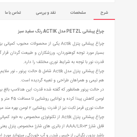
شرح
مشخصات
نقد و بررسی
تماس با ما
چراغ پیشانی PETZL مدل ACTIK رنگ سفید سبز
قدرت نور با توجه به شرایط نوری مختلف را دارد.
چراغ پیشانی پتزل مدل Actik
هم تیمی و همراهان طراحی و تعبیه گردیده است.
حالت نوری قرمز ثابت نیز از قدرت روشنایی 2 لومن بهره مند میباشد.
قابل شارژ AAA/LR03 از باتری های شارژِ مخصوص پتزل یعنی CORE نیز تغذیه نماید. این چراغ پیشانی دارای IPX4 بوده به معنای مقاوم بودن در برابر پاشش آب و
باشد بدون نگرانی از خیس شدن و آب خوردگی میتواند مورد است