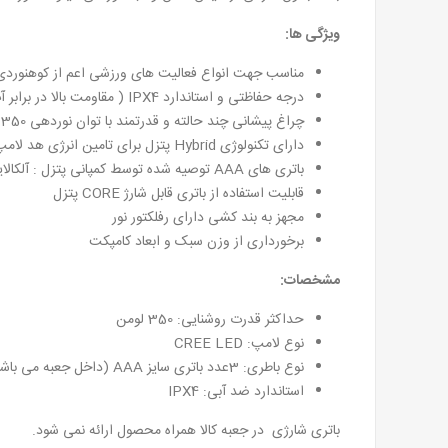
ویژگی ها:
مناسب جهت انواع فعالیت های ورزشی اعم از کوهنوردی
درجه حفاظتی و استاندارد
IPX4 ( مقاومت بالا در برابر آب و رطوبت)
چراغ پیشانی چند حالته و قدرتمند با توان نوردهی 350 لومن
دارای تکنولوژی Hybrid پتزل برای تامین انرژی هد لامپ از دو نوع باتری (استاندارد AAA و Core)
باتری های AAA توصیه شده توسط کمپانی پتزل :
آلکالا
قابلیت استفاده از باتری قابل شارژ CORE پتزل
مجهز به بند کشی دارای رفلکتور نور
برخورداری از وزن سبک و ابعاد کامپکت
مشخصات:
حداکثر قدرت روشنایی: 350 لومن
نوع لامپ: CREE LED
نوع باطری: 3عدد باتری سایز AAA (داخل جعبه می باشد) یا باتری شارژی Core پتزل
استاندارد ضد آبی: IPX4
باتری شارژی در جعبه کالا همراه محصول ارائه نمی شود.