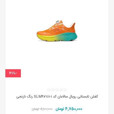
-41%
کفش تابستانی رویال سالامان کد SLM97111-1 رنگ نارنجی
4,750,000 تومان
8,100,000 تومان