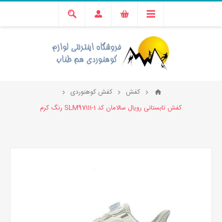
کفش
کفش کوهنوردی
کفش تابستانی رویال سالامان کد SLM97111-1 رنگ کرم