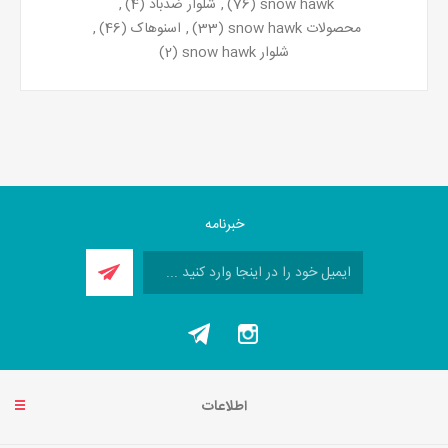
snow hawk
(76)
,
شلوار ضدباد
(4)
,
محصولات snow hawk
(33)
,
اسنوهاک
(46)
,
شلوار snow hawk
(2)
خبرنامه
اطلاعات